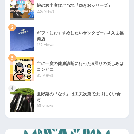
旅のお土産はご当地『ゆきおシリーズ』
226 views
2
ギフトにおすすめしたいサンクゼール&久世福
商店
129 views
3
年に一度の健康診断に行った&帰りの楽しみは
コンビニ
85 views
4
夏野菜の『なす』は工夫次第で太りにくい食
材
83 views